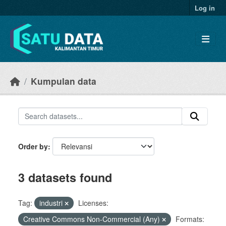
Skip to main content
Log in
Kumpulan data
Order by
3 datasets found
Tag:
industri
Licenses:
Creative Commons Non-Commercial (Any)
Formats: