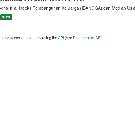
berisi nilai Indeks Pembangunan Keluarga (IBANGGA) dan Median U
XLSX
 also access this registry using the
API
(see
Dokumentasi API
).