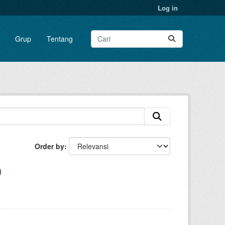
Log in
Grup
Tentang
Order by