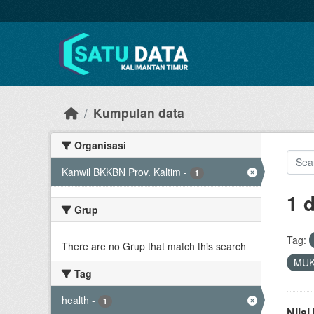
Skip to main content
Kumpulan data
Organisasi
Kanwil BKKBN Prov. Kaltim
-
1
1 
Grup
Tag:
There are no Grup that match this search
MU
Tag
health
-
1
Nila