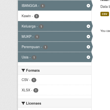
IBANGGA
-
1
Data 
CSV
Kawin
-
1
Keluarga
-
1
You can
MUKP
-
1
Perempuan
-
1
Usia
-
1
Formats
CSV
-
1
XLSX
-
1
Licenses