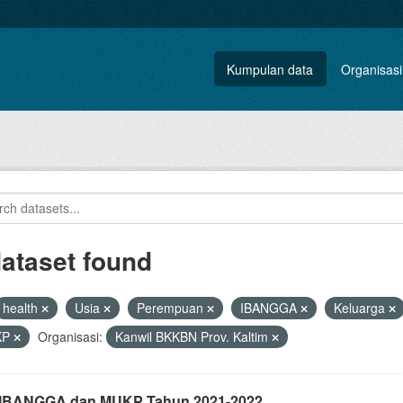
Kumpulan data
Organisasi
dataset found
health
Usia
Perempuan
IBANGGA
Keluarga
KP
Organisasi:
Kanwil BKKBN Prov. Kaltim
i IBANGGA dan MUKP Tahun 2021-2022