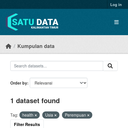
Skip to main content
Log in
Kumpulan data
Order by
1 dataset found
Tag:
health
Usia
Perempuan
Filter Results