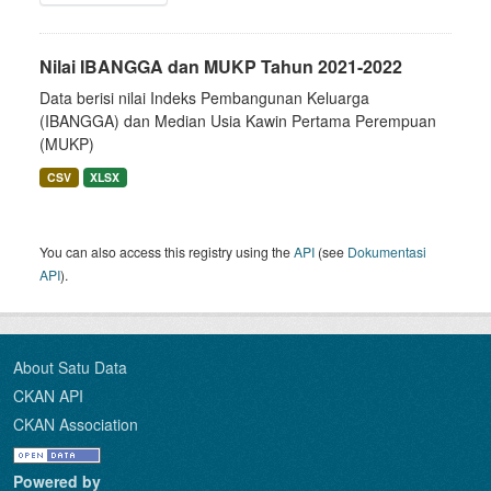
Nilai IBANGGA dan MUKP Tahun 2021-2022
Data berisi nilai Indeks Pembangunan Keluarga
(IBANGGA) dan Median Usia Kawin Pertama Perempuan
(MUKP)
CSV
XLSX
You can also access this registry using the
API
(see
Dokumentasi
API
).
About Satu Data
CKAN API
CKAN Association
Powered by