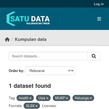
Skip to main content
Log in
Kumpulan data
Order by
1 dataset found
Tag:
health
Usia
MUKP
Keluarga
Formats:
XLSX
Licenses: