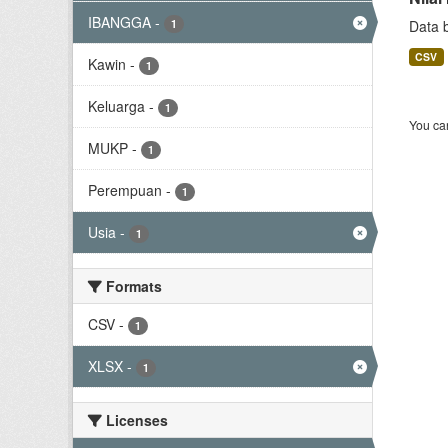
IBANGGA
-
1
Data 
CSV
Kawin
-
1
Keluarga
-
1
You can
MUKP
-
1
Perempuan
-
1
Usia
-
1
Formats
CSV
-
1
XLSX
-
1
Licenses