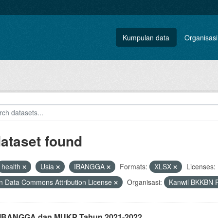
Kumpulan data
Organisasi
dataset found
health
Usia
IBANGGA
Formats:
XLSX
Licenses:
 Data Commons Attribution License
Organisasi:
Kanwil BKKBN P
i IBANGGA dan MUKP Tahun 2021-2022