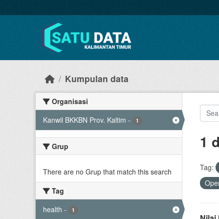
Skip to main content
Kumpulan data
Organisasi
Kanwil BKKBN Prov. Kaltim
-
1
1 
Grup
Tag:
There are no Grup that match this search
Open
Tag
health
-
1
Nila