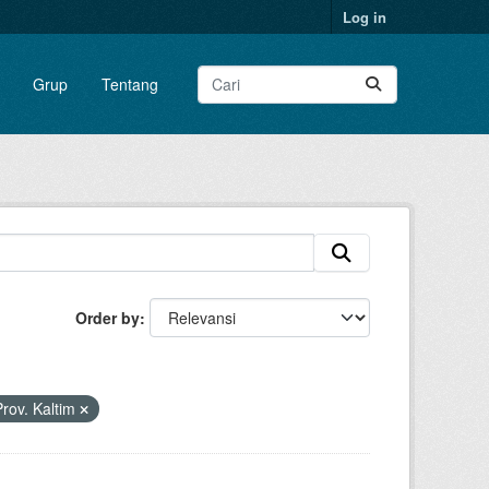
Log in
Grup
Tentang
Order by
rov. Kaltim