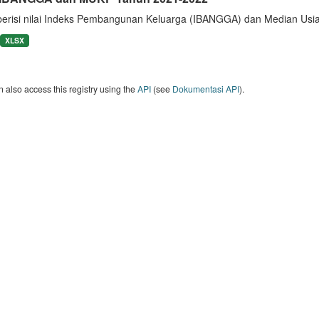
berisi nilai Indeks Pembangunan Keluarga (IBANGGA) dan Median U
XLSX
 also access this registry using the
API
(see
Dokumentasi API
).