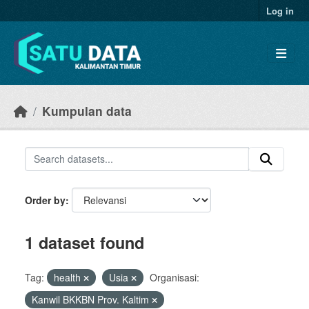
Skip to main content
Log in
Kumpulan data
Order by
1 dataset found
Tag:
health
Usia
Organisasi:
Kanwil BKKBN Prov. Kaltim