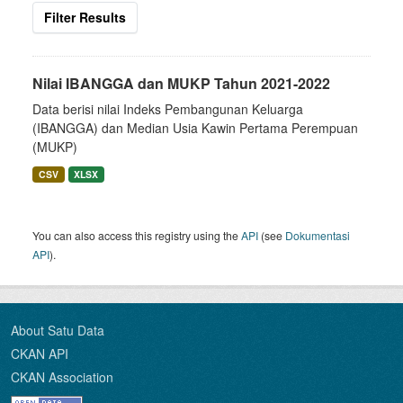
Filter Results
Nilai IBANGGA dan MUKP Tahun 2021-2022
Data berisi nilai Indeks Pembangunan Keluarga
(IBANGGA) dan Median Usia Kawin Pertama Perempuan
(MUKP)
CSV
XLSX
You can also access this registry using the
API
(see
Dokumentasi
API
).
About Satu Data
CKAN API
CKAN Association