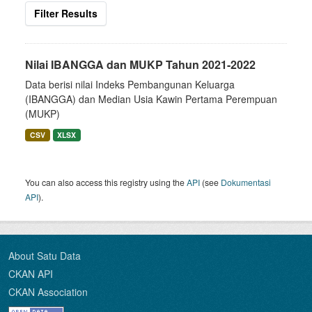
Filter Results
Nilai IBANGGA dan MUKP Tahun 2021-2022
Data berisi nilai Indeks Pembangunan Keluarga
(IBANGGA) dan Median Usia Kawin Pertama Perempuan
(MUKP)
CSV
XLSX
You can also access this registry using the
API
(see
Dokumentasi
API
).
About Satu Data
CKAN API
CKAN Association