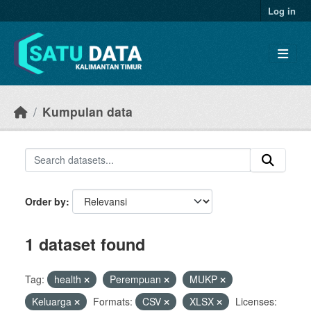
Skip to main content
Log in
Kumpulan data
Order by
1 dataset found
Tag:
health
Perempuan
MUKP
Keluarga
Formats:
CSV
XLSX
Licenses: