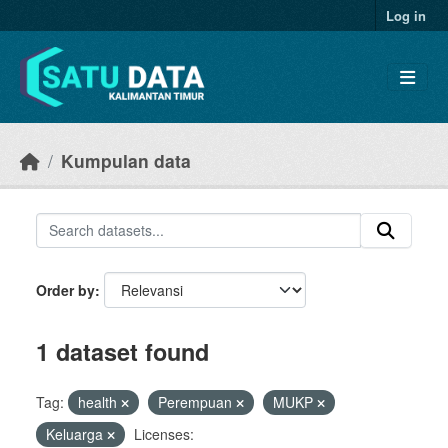
Skip to main content
Log in
Kumpulan data
Order by
1 dataset found
Tag:
health
Perempuan
MUKP
Keluarga
Licenses: