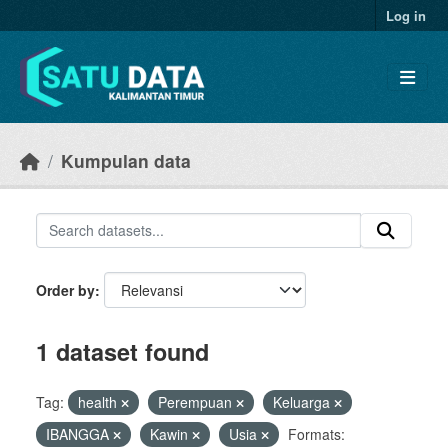
Skip to main content
Log in
Kumpulan data
Order by
1 dataset found
Tag:
health
Perempuan
Keluarga
IBANGGA
Kawin
Usia
Formats: