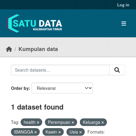
Skip to main content
Log in
Kumpulan data
Order by
1 dataset found
Tag:
health
Perempuan
Keluarga
IBANGGA
Kawin
Usia
Formats: