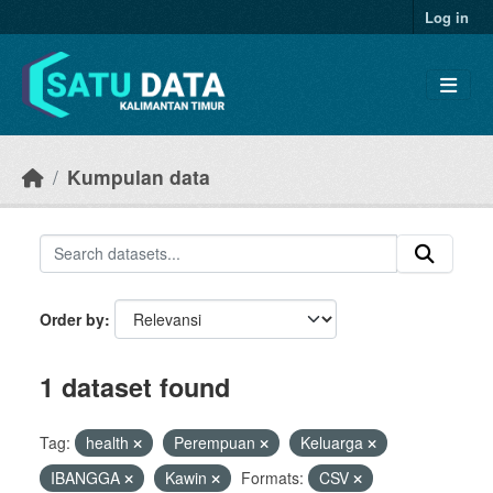
Skip to main content
Log in
Kumpulan data
Order by
1 dataset found
Tag:
health
Perempuan
Keluarga
IBANGGA
Kawin
Formats:
CSV