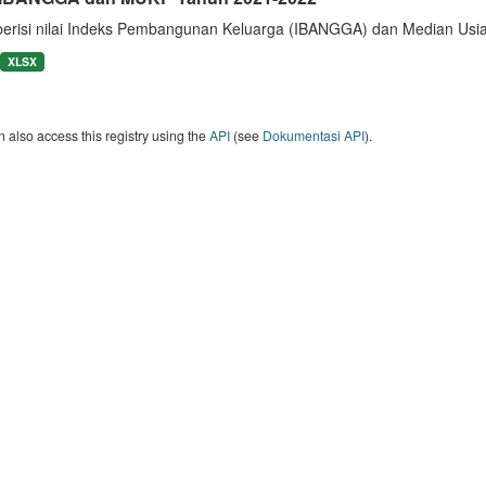
berisi nilai Indeks Pembangunan Keluarga (IBANGGA) dan Median U
XLSX
 also access this registry using the
API
(see
Dokumentasi API
).