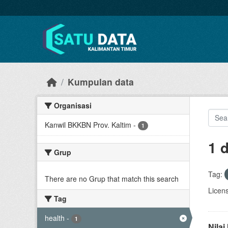
Skip to main content
Kumpulan data
Organisasi
Kanwil BKKBN Prov. Kaltim
-
1
1 
Grup
Tag:
There are no Grup that match this search
Licen
Tag
health
-
1
Nila