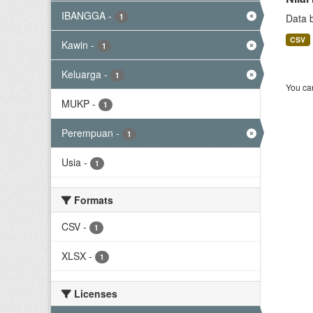
IBANGGA
-
1
Data 
CSV
Kawin
-
1
Keluarga
-
1
You can
MUKP
-
1
Perempuan
-
1
Usia
-
1
Formats
CSV
-
1
XLSX
-
1
Licenses