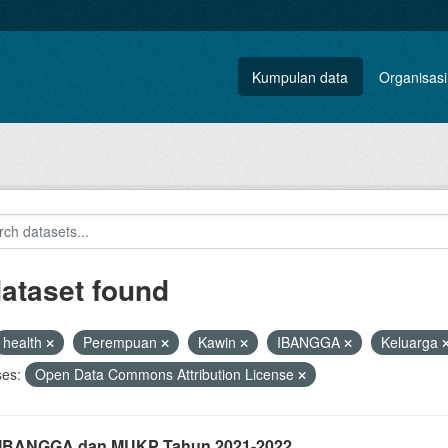
Kumpulan data
Organisasi
dataset found
health
Perempuan
Kawin
IBANGGA
Keluarga
ses:
Open Data Commons Attribution License
i IBANGGA dan MUKP Tahun 2021-2022