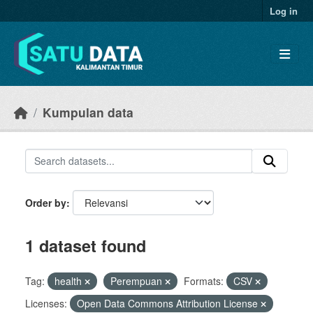
Skip to main content
Log in
Kumpulan data
Order by
1 dataset found
Tag:
health
Perempuan
Formats:
CSV
Licenses:
Open Data Commons Attribution License