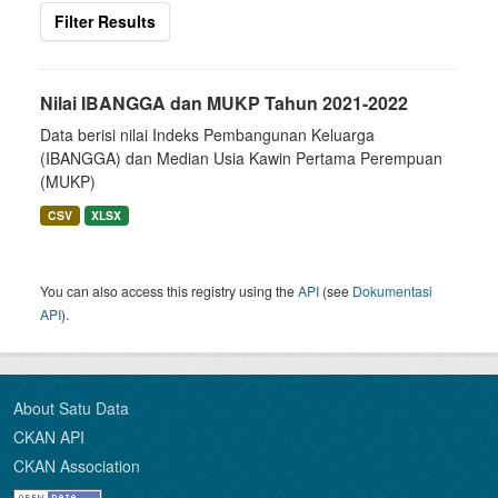
Filter Results
Nilai IBANGGA dan MUKP Tahun 2021-2022
Data berisi nilai Indeks Pembangunan Keluarga
(IBANGGA) dan Median Usia Kawin Pertama Perempuan
(MUKP)
CSV
XLSX
You can also access this registry using the
API
(see
Dokumentasi
API
).
About Satu Data
CKAN API
CKAN Association