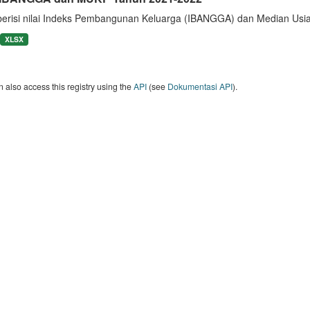
berisi nilai Indeks Pembangunan Keluarga (IBANGGA) dan Median U
XLSX
 also access this registry using the
API
(see
Dokumentasi API
).