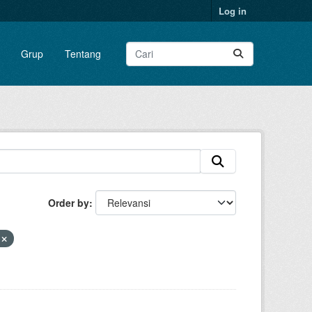
Log in
Grup
Tentang
Order by
V