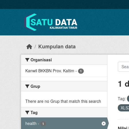
Skip to main content
Kumpulan data
Organisasi
Kanwil BKKBN Prov. Kaltim
-
1
1 
Grup
Tag:
There are no Grup that match this search
XLS
Tag
health
-
1
Nila