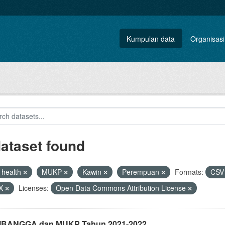
Kumpulan data
Organisasi
dataset found
health
MUKP
Kawin
Perempuan
Formats:
CS
X
Licenses:
Open Data Commons Attribution License
i IBANGGA dan MUKP Tahun 2021-2022