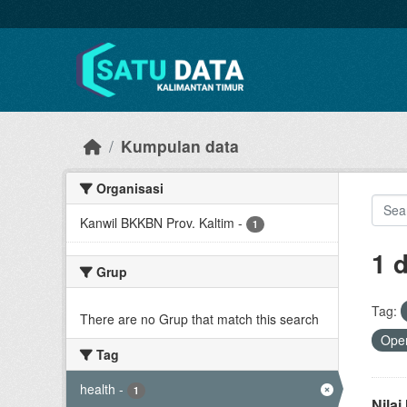
Skip to main content
Kumpulan data
Organisasi
Kanwil BKKBN Prov. Kaltim
-
1
1 
Grup
Tag:
There are no Grup that match this search
Open
Tag
health
-
1
Nila