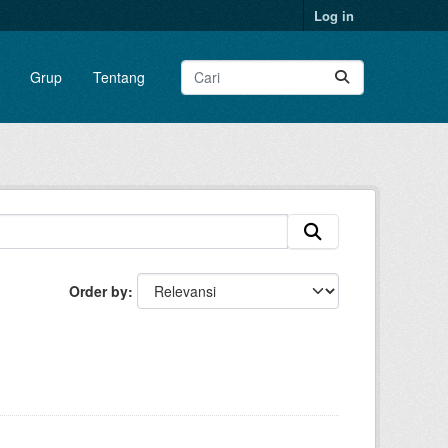
Log in
Grup
Tentang
Order by