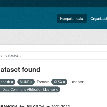
Kumpulan data
Organisasi
dataset found
health
MUKP
Formats:
XLSX
Licenses:
 Data Commons Attribution License
i IBANGGA dan MUKP Tahun 2021-2022