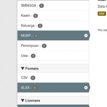
IBANGGA
-
1
Data 
CSV
Kawin
-
1
Keluarga
-
1
You can
MUKP
-
1
Perempuan
-
1
Usia
-
1
Formats
CSV
-
1
XLSX
-
1
Licenses