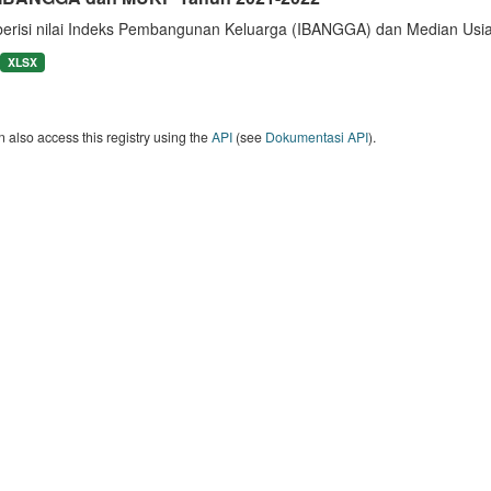
berisi nilai Indeks Pembangunan Keluarga (IBANGGA) dan Median U
XLSX
 also access this registry using the
API
(see
Dokumentasi API
).