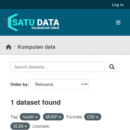
Skip to main content
Log in
Kumpulan data
Order by
1 dataset found
Tag:
health
MUKP
Formats:
CSV
XLSX
Licenses: