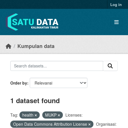
Skip to main content
Log in
Kumpulan data
Order by
1 dataset found
Tag:
health
MUKP
Licenses:
Open Data Commons Attribution License
Organisasi: