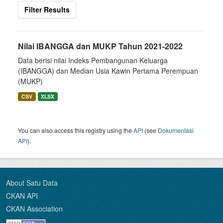
Filter Results
Nilai IBANGGA dan MUKP Tahun 2021-2022
Data berisi nilai Indeks Pembangunan Keluarga
(IBANGGA) dan Median Usia Kawin Pertama Perempuan
(MUKP)
CSV
XLSX
You can also access this registry using the
API
(see
Dokumentasi
API
).
About Satu Data
CKAN API
CKAN Association