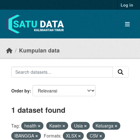
Skip to main content
Log in
Kumpulan data
Order by
1 dataset found
Tag:
health
Kawin
Usia
Keluarga
IBANGGA
Formats:
XLSX
CSV