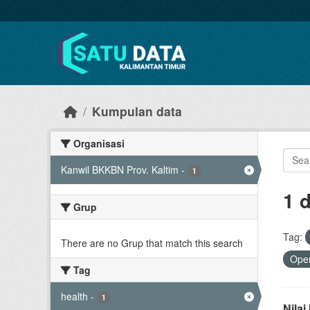
Skip to main content
Kumpulan data
Organisasi
Kanwil BKKBN Prov. Kaltim
-
1
1 
Grup
Tag:
There are no Grup that match this search
Open
Tag
health
-
1
Nila