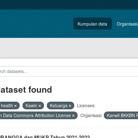
Kumpulan data
Organisasi
dataset found
health
Kawin
Keluarga
Licenses:
 Data Commons Attribution License
Organisasi:
Kanwil BKKBN P
i IBANGGA dan MUKP Tahun 2021-2022