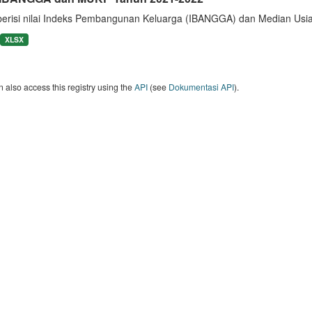
berisi nilai Indeks Pembangunan Keluarga (IBANGGA) dan Median U
XLSX
 also access this registry using the
API
(see
Dokumentasi API
).