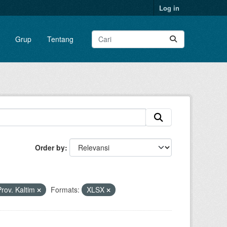
Log in
Grup
Tentang
Order by
rov. Kaltim
Formats:
XLSX