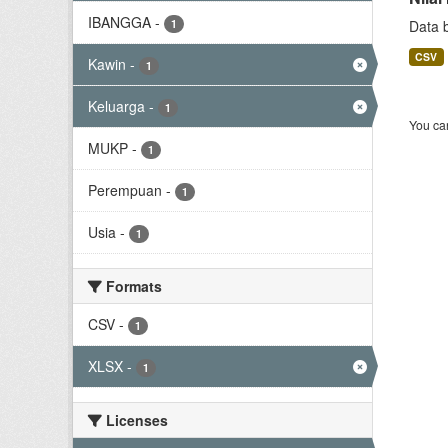
IBANGGA
-
1
Data 
CSV
Kawin
-
1
Keluarga
-
1
You can
MUKP
-
1
Perempuan
-
1
Usia
-
1
Formats
CSV
-
1
XLSX
-
1
Licenses