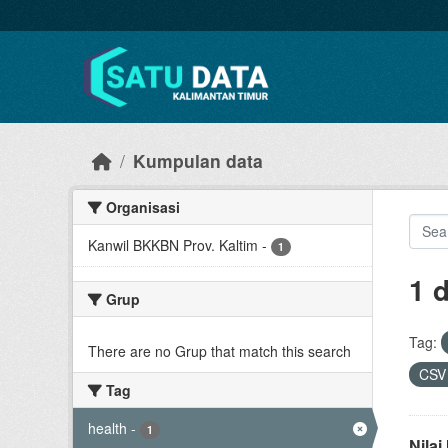
Skip to main content
Kumpulan data
Organisasi
Kanwil BKKBN Prov. Kaltim
-
1
1 
Grup
Tag:
There are no Grup that match this search
CS
Tag
health
-
1
Nila