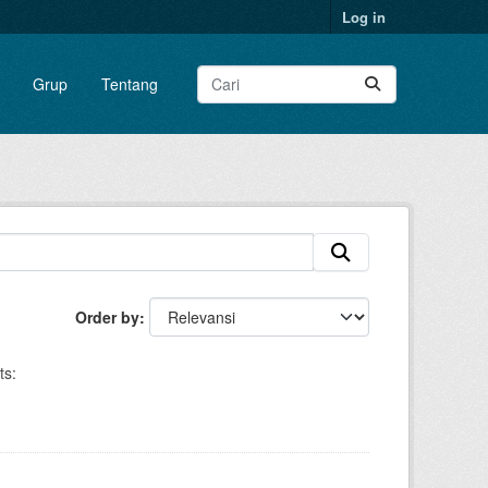
Log in
Grup
Tentang
Order by
ts: