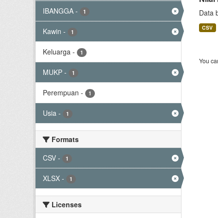
IBANGGA
-
1
Data 
CSV
Kawin
-
1
Keluarga
-
1
You can
MUKP
-
1
Perempuan
-
1
Usia
-
1
Formats
CSV
-
1
XLSX
-
1
Licenses