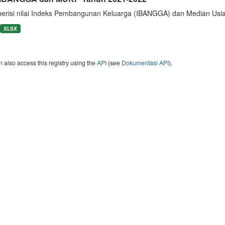
berisi nilai Indeks Pembangunan Keluarga (IBANGGA) dan Median U
XLSX
 also access this registry using the
API
(see
Dokumentasi API
).