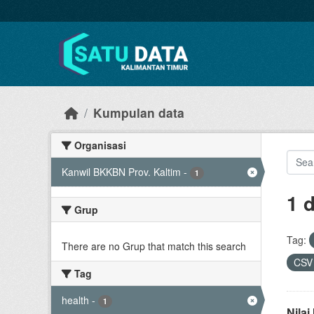
Skip to main content
Kumpulan data
Organisasi
Kanwil BKKBN Prov. Kaltim
-
1
1 
Grup
Tag:
There are no Grup that match this search
CS
Tag
health
-
1
Nila