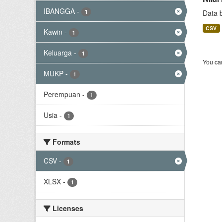
IBANGGA
-
1
Data 
CSV
Kawin
-
1
Keluarga
-
1
You can
MUKP
-
1
Perempuan
-
1
Usia
-
1
Formats
CSV
-
1
XLSX
-
1
Licenses