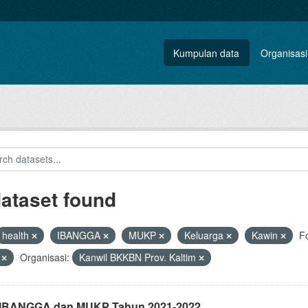
Kumpulan data
Organisasi
dataset found
health
IBANGGA
MUKP
Keluarga
Kawin
F
V
Organisasi:
Kanwil BKKBN Prov. Kaltim
i IBANGGA dan MUKP Tahun 2021-2022