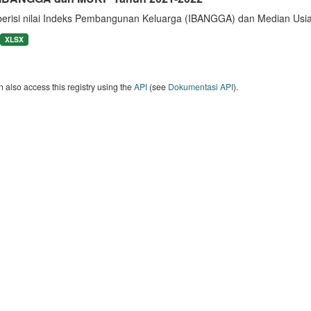
berisi nilai Indeks Pembangunan Keluarga (IBANGGA) dan Median U
XLSX
 also access this registry using the
API
(see
Dokumentasi API
).