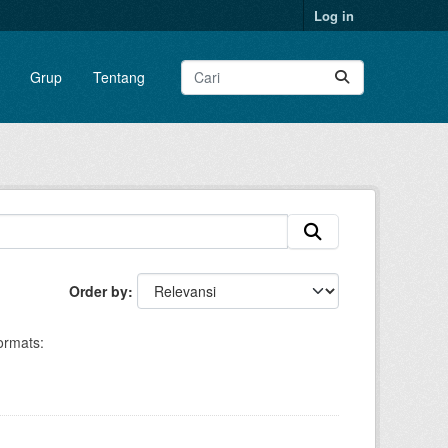
Log in
Grup
Tentang
Order by
ormats: