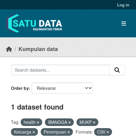
Skip to main content
Log in
Kumpulan data
Order by
1 dataset found
Tag:
health
IBANGGA
MUKP
Keluarga
Perempuan
Formats:
CSV