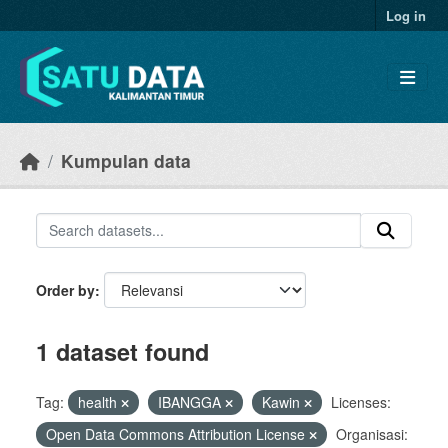
Skip to main content
Log in
Kumpulan data
Order by
1 dataset found
Tag:
health
IBANGGA
Kawin
Licenses:
Open Data Commons Attribution License
Organisasi: