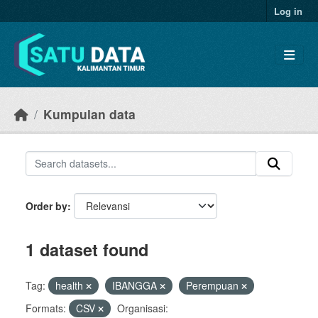
Skip to main content
Log in
Kumpulan data
Order by
1 dataset found
Tag:
health
IBANGGA
Perempuan
Formats:
CSV
Organisasi: