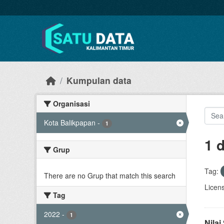
Skip to main content
Kumpulan data
Organisasi
Kota Balikpapan
-
1
1 
Grup
Tag:
There are no Grup that match this search
Licen
Tag
2022
-
1
Nila