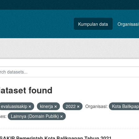
Kumpulan data
Organisasi
dataset found
evaluasisakip
kinerja
2022
Organisasi:
Kota Balikpa
ses:
Lainnya (Domain Publik)
i SAKIP Pemerintah Kota Balikpapan Tahun 2021