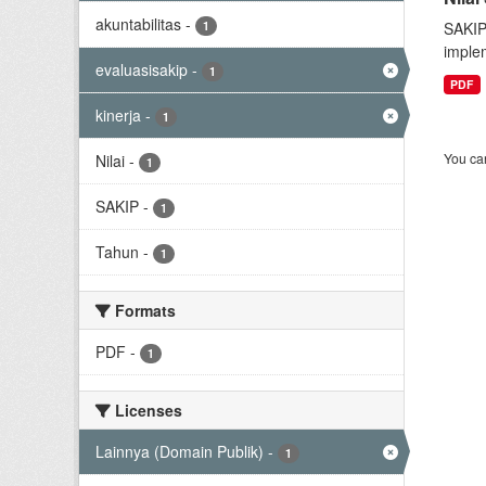
akuntabilitas
-
1
SAKIP
implem
evaluasisakip
-
1
PDF
kinerja
-
1
You can
Nilai
-
1
SAKIP
-
1
Tahun
-
1
Formats
PDF
-
1
Licenses
Lainnya (Domain Publik)
-
1