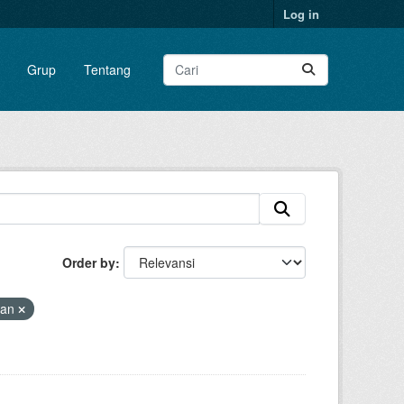
Log in
Grup
Tentang
Order by
pan