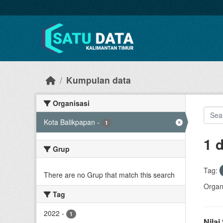
Skip to main content
Kumpulan data
Organisasi
Kota Balikpapan
-
1
1 
Grup
Tag:
There are no Grup that match this search
Organi
Tag
2022
-
1
Nila