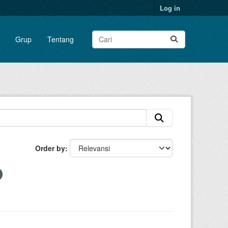
Log in
Grup
Tentang
Order by