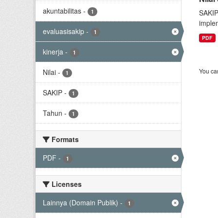
akuntabilitas
-
1
SAKIP
implem
evaluasisakip
-
1
PDF
kinerja
-
1
You can
Nilai
-
1
SAKIP
-
1
Tahun
-
1
Formats
PDF
-
1
Licenses
Lainnya (Domain Publik)
-
1