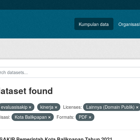
Kumpulan data
Organisasi
dataset found
evaluasisakip
kinerja
Licenses:
Lainnya (Domain Publik)
sasi:
Kota Balikpapan
Formats:
PDF
i SAKIP Pemerintah Kota Balikpapan Tahun 2021