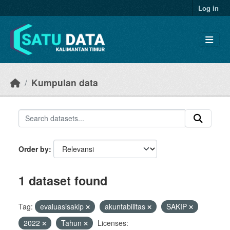
Skip to main content
Log in
Kumpulan data
Order by
1 dataset found
Tag:
evaluasisakip
akuntabilitas
SAKIP
2022
Tahun
Licenses: