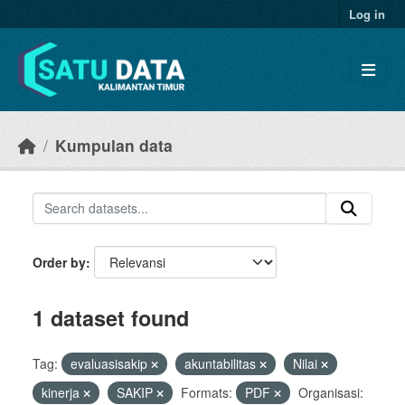
Skip to main content
Log in
Kumpulan data
Order by
1 dataset found
Tag:
evaluasisakip
akuntabilitas
Nilai
kinerja
SAKIP
Formats:
PDF
Organisasi: