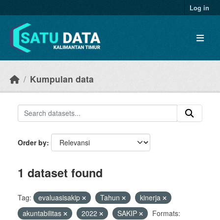
Skip to main content
Log in
Kumpulan data
Order by
1 dataset found
Tag:
evaluasisakip
Tahun
kinerja
akuntabilitas
2022
SAKIP
Formats: