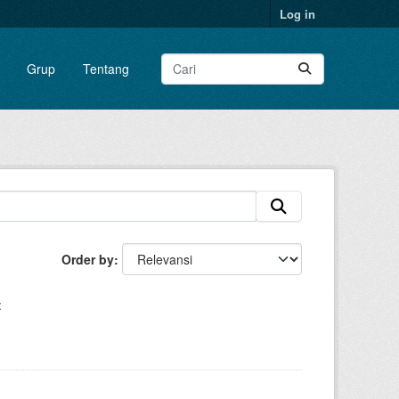
Log in
Grup
Tentang
Order by
: