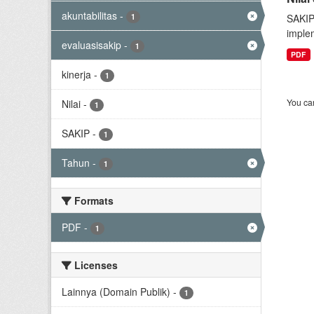
akuntabilitas
-
1
SAKIP
implem
evaluasisakip
-
1
PDF
kinerja
-
1
You can
Nilai
-
1
SAKIP
-
1
Tahun
-
1
Formats
PDF
-
1
Licenses
Lainnya (Domain Publik)
-
1