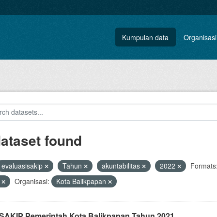
Kumpulan data
Organisasi
dataset found
evaluasisakip
Tahun
akuntabilitas
2022
Formats
F
Organisasi:
Kota Balikpapan
i SAKIP Pemerintah Kota Balikpapan Tahun 2021