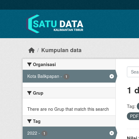
Skip to main content
Kumpulan data
Organisasi
Kota Balikpapan
-
1
1 
Grup
Tag:
There are no Grup that match this search
PD
Tag
2022
-
1
Nila