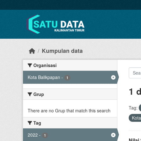
Skip to main content
Kumpulan data
Organisasi
Kota Balikpapan
-
1
1 
Grup
Tag:
There are no Grup that match this search
Kota
Tag
2022
-
1
Nila