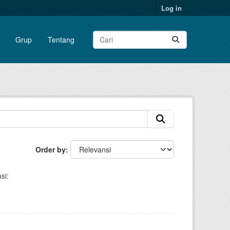
Log in
Grup
Tentang
Order by
si: