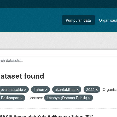
Kumpulan data
Organisasi
dataset found
evaluasisakip
Tahun
akuntabilitas
2022
Organisa
 Balikpapan
Licenses:
Lainnya (Domain Publik)
i SAKIP Pemerintah Kota Balikpapan Tahun 2021