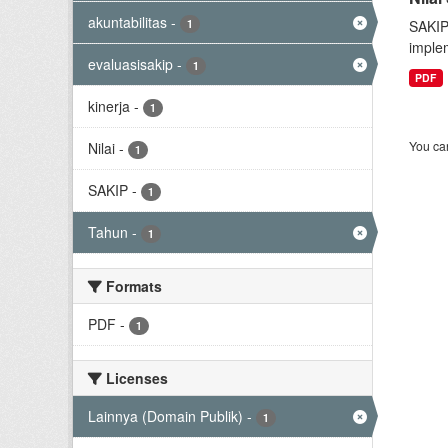
akuntabilitas
-
1
SAKIP
implem
evaluasisakip
-
1
PDF
kinerja
-
1
You can
Nilai
-
1
SAKIP
-
1
Tahun
-
1
Formats
PDF
-
1
Licenses
Lainnya (Domain Publik)
-
1