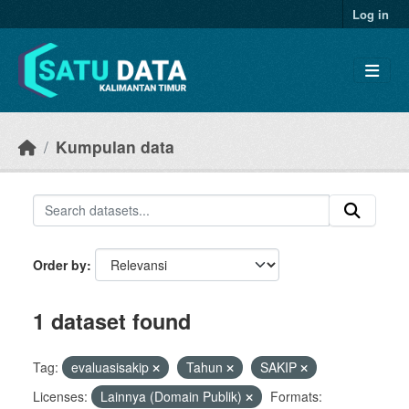
Skip to main content
Log in
Kumpulan data
Order by
1 dataset found
Tag:
evaluasisakip
Tahun
SAKIP
Licenses:
Lainnya (Domain Publik)
Formats: