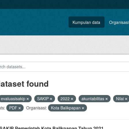
Kumpulan data
Organisasi
dataset found
evaluasisakip
SAKIP
2022
akuntabilitas
Nilai
ts:
PDF
Organisasi:
Kota Balikpapan
i SAKIP Pemerintah Kota Balikpapan Tahun 2021