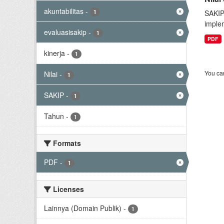
akuntabilitas
-
1
SAKIP
implem
evaluasisakip
-
1
PDF
kinerja
-
1
You can
Nilai
-
1
SAKIP
-
1
Tahun
-
1
Formats
PDF
-
1
Licenses
Lainnya (Domain Publik)
-
1