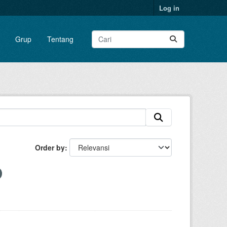
Log in
Grup
Tentang
Order by