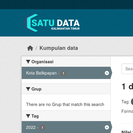
Skip to main content
Kumpulan data
Organisasi
Kota Balikpapan
-
1
1 
Grup
Tag:
There are no Grup that match this search
Forma
Tag
2022
-
1
Nila