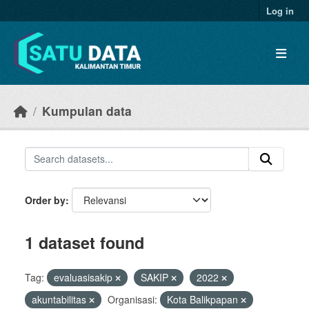
Skip to main content
Log in
Kumpulan data
Order by
1 dataset found
Tag:
evaluasisakip
SAKIP
2022
akuntabilitas
Organisasi:
Kota Balikpapan