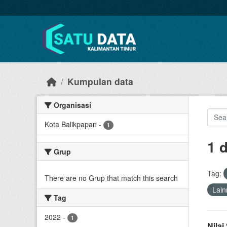
Skip to main content
Kumpulan data
Organisasi
Kota Balikpapan
-
1
1 
Grup
Tag:
There are no Grup that match this search
Lain
Tag
2022
-
1
Nila