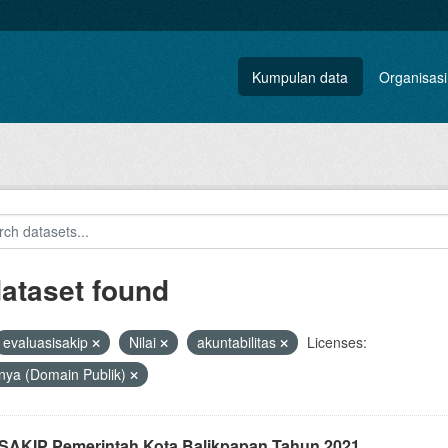
Kumpulan data
Organisasi
dataset found
evaluasisakip
Nilai
akuntabilitas
Licenses:
nya (Domain Publik)
i SAKIP Pemerintah Kota Balikpapan Tahun 2021