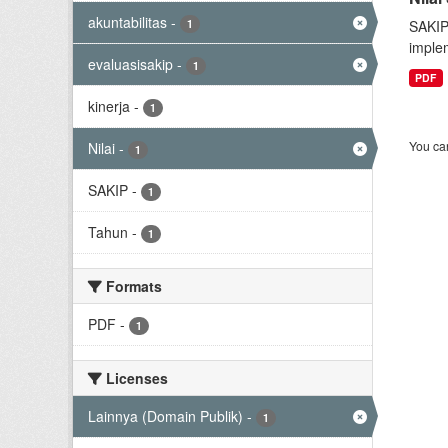
akuntabilitas
-
1
SAKIP
implem
evaluasisakip
-
1
PDF
kinerja
-
1
You can
Nilai
-
1
SAKIP
-
1
Tahun
-
1
Formats
PDF
-
1
Licenses
Lainnya (Domain Publik)
-
1