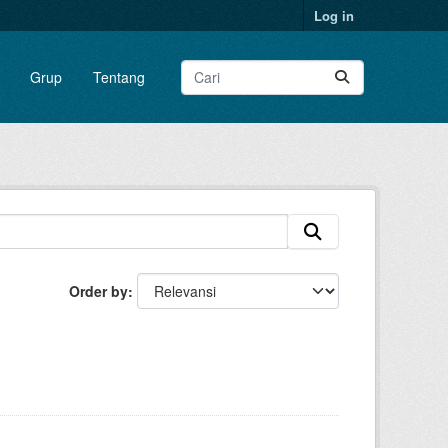
Log in
Grup
Tentang
Order by