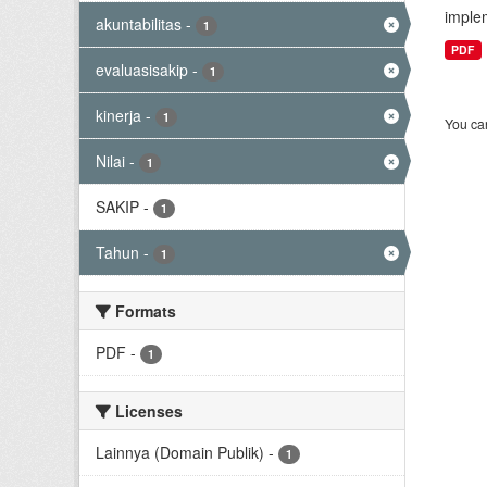
implem
akuntabilitas
-
1
PDF
evaluasisakip
-
1
kinerja
-
1
You can
Nilai
-
1
SAKIP
-
1
Tahun
-
1
Formats
PDF
-
1
Licenses
Lainnya (Domain Publik)
-
1