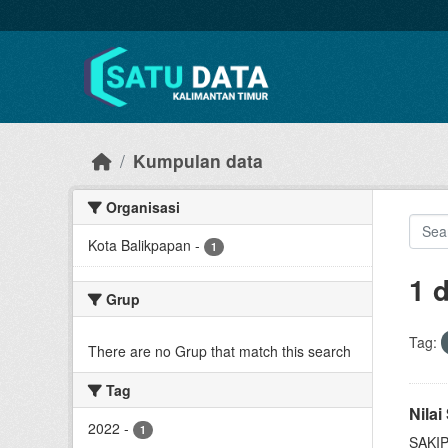
Skip to main content
Kumpulan data
Organisasi
Kota Balikpapan
-
1
1 
Grup
Tag:
There are no Grup that match this search
Tag
Nila
2022
-
1
SAKIP