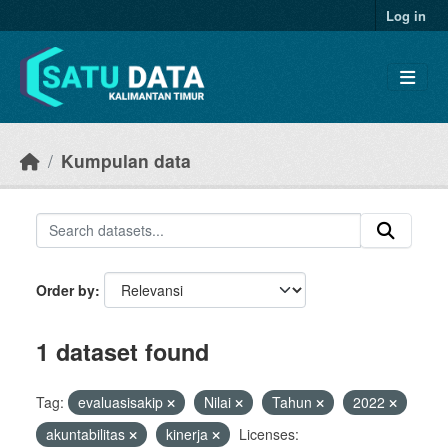
Skip to main content
Log in
Kumpulan data
Order by
1 dataset found
Tag:
evaluasisakip
Nilai
Tahun
2022
akuntabilitas
kinerja
Licenses: