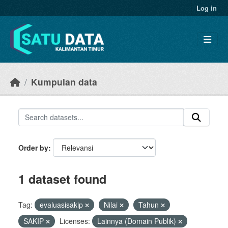
Skip to main content
Log in
Kumpulan data
Order by
1 dataset found
Tag:
evaluasisakip
Nilai
Tahun
SAKIP
Licenses:
Lainnya (Domain Publik)