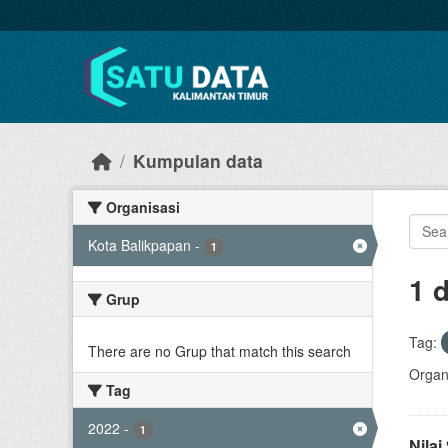
Skip to main content
Kumpulan data
Organisasi
Kota Balikpapan
-
1
1 
Grup
Tag:
There are no Grup that match this search
Organi
Tag
2022
-
1
Nila