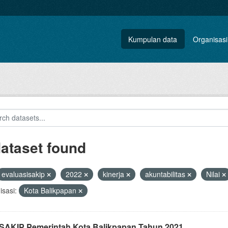
Kumpulan data
Organisasi
dataset found
evaluasisakip
2022
kinerja
akuntabilitas
Nilai
sasi:
Kota Balikpapan
i SAKIP Pemerintah Kota Balikpapan Tahun 2021