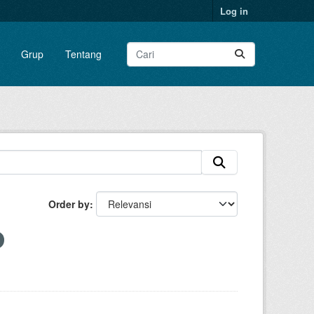
Log in
Grup
Tentang
Order by