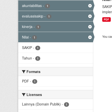
akuntabilitas
-
1
SAKIP
implem
evaluasisakip
-
1
PDF
kinerja
-
1
You can
Nilai
-
1
SAKIP
-
1
Tahun
-
1
Formats
PDF
-
1
Licenses
Lainnya (Domain Publik)
-
1