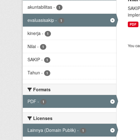
akuntabilitas
-
1
SAKIP
implem
evaluasisakip
-
1
PDF
kinerja
-
1
You can
Nilai
-
1
SAKIP
-
1
Tahun
-
1
Formats
PDF
-
1
Licenses
Lainnya (Domain Publik)
-
1