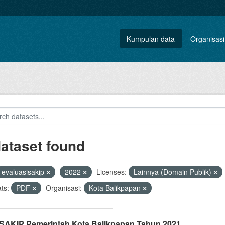
Kumpulan data
Organisasi
dataset found
evaluasisakip
2022
Licenses:
Lainnya (Domain Publik)
ts:
PDF
Organisasi:
Kota Balikpapan
i SAKIP Pemerintah Kota Balikpapan Tahun 2021