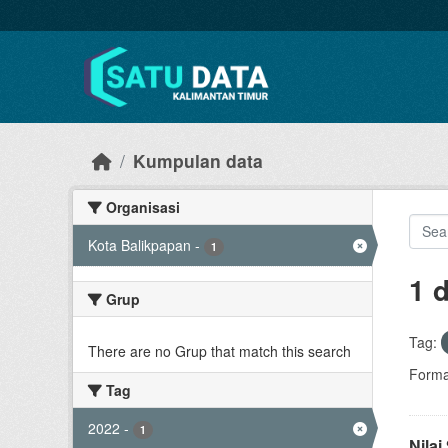
Skip to main content
Kumpulan data
Organisasi
Kota Balikpapan
-
1
1 
Grup
Tag:
There are no Grup that match this search
Forma
Tag
2022
-
1
Nila