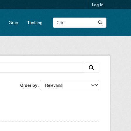
Log in
Grup
Tentang
Order by