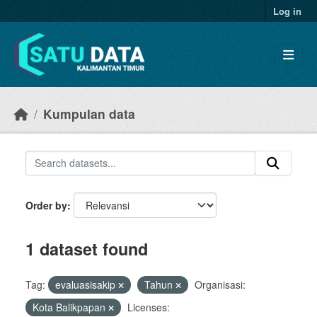
Skip to main content
Log in
Kumpulan data
Order by
1 dataset found
Tag:
evaluasisakip
Tahun
Organisasi:
Kota Balikpapan
Licenses: