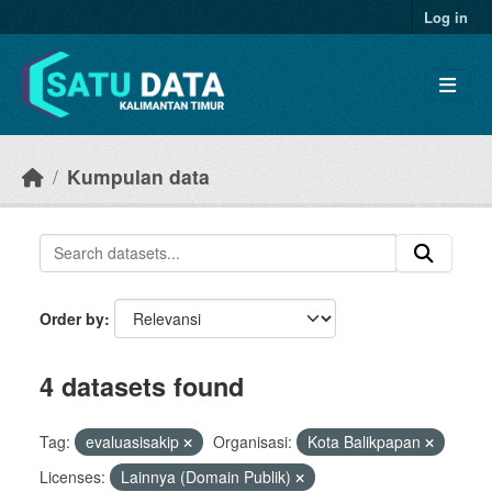
Skip to main content
Log in
Kumpulan data
Order by
4 datasets found
Tag:
evaluasisakip
Organisasi:
Kota Balikpapan
Licenses:
Lainnya (Domain Publik)