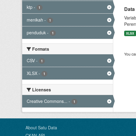
ktp
-
1
Data
Varia
menikah
-
1
Perem
penduduk
-
1
XLSX
Formats
You can
CSV
-
1
XLSX
-
1
Licenses
Creative Commons...
-
1
About Satu Data
CKAN API