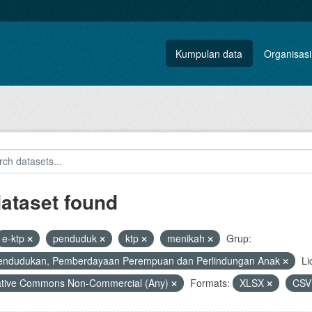
Kumpulan data
Organisasi
dataset found
e-ktp
penduduk
ktp
menikah
Grup:
endudukan, Pemberdayaan Perempuan dan Perlindungan Anak
Li
ative Commons Non-Commercial (Any)
Formats:
XLSX
CS