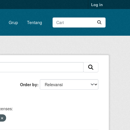
Log in
Grup
Tentang
Order by
censes:
V