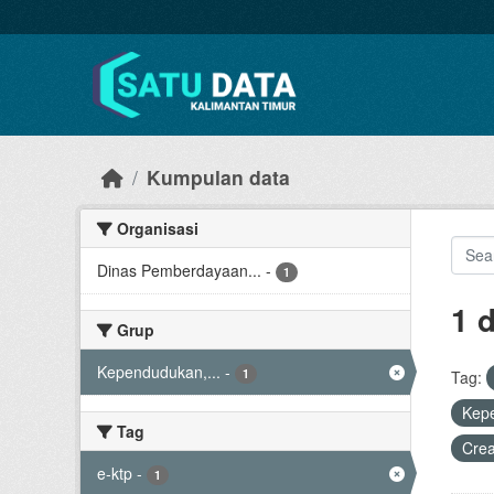
Skip to main content
Kumpulan data
Organisasi
Dinas Pemberdayaan...
-
1
1 
Grup
Kependudukan,...
-
1
Tag:
Kep
Tag
Cre
e-ktp
-
1