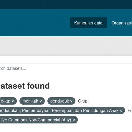
Kumpulan data
Organisasi
dataset found
e-ktp
menikah
penduduk
Grup:
endudukan, Pemberdayaan Perempuan dan Perlindungan Anak
Fo
ative Commons Non-Commercial (Any)