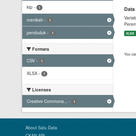
ktp
-
1
Data
Varia
menikah
-
1
Perem
penduduk
-
1
XLSX
Formats
You can
CSV
-
1
XLSX
-
1
Licenses
Creative Commons...
-
1
About Satu Data
CKAN API