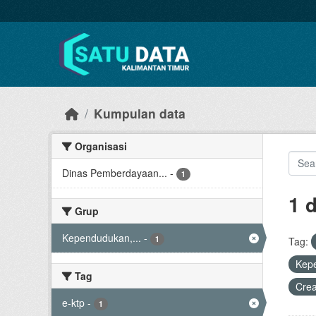
Skip to main content
Kumpulan data
Organisasi
Dinas Pemberdayaan...
-
1
1 
Grup
Kependudukan,...
-
1
Tag:
Kep
Tag
Cre
e-ktp
-
1