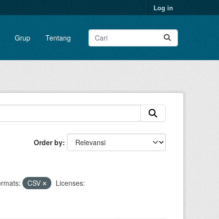
Log in
Grup
Tentang
Order by
rmats:
CSV
Licenses: