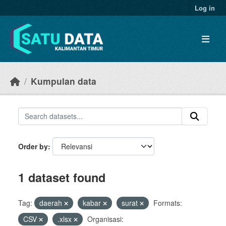
Skip to main content
Log in
Kumpulan data
Order by
1 dataset found
Tag:
daerah
kabar
surat
Formats:
CSV
.xlsx
Organisasi: