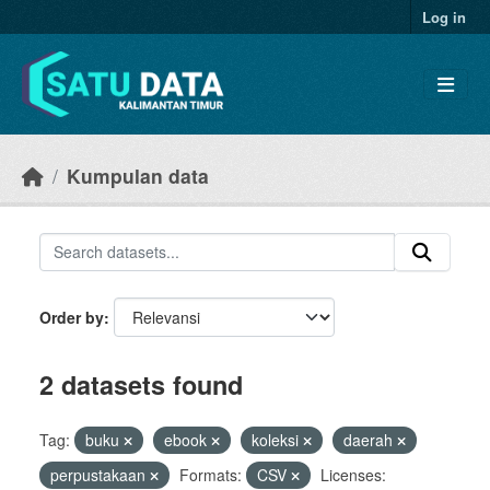
Skip to main content
Log in
Kumpulan data
Order by
2 datasets found
Tag:
buku
ebook
koleksi
daerah
perpustakaan
Formats:
CSV
Licenses: