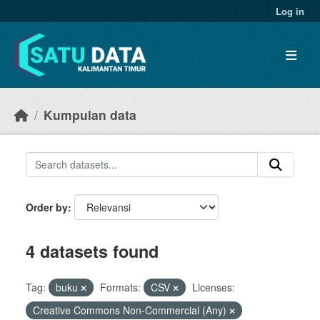
Skip to main content
Log in
Kumpulan data
Order by
4 datasets found
Tag:
buku
Formats:
CSV
Licenses:
Creative Commons Non-Commercial (Any)