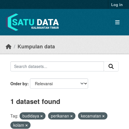
Skip to main content
Log in
Kumpulan data
Order by
1 dataset found
Tag:
budidaya
perikanan
kecamatan
kolam