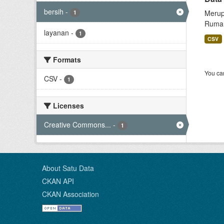
bersih
-
Merup
1
Rumah
layanan
-
1
CSV
Formats
You can
CSV
-
1
Licenses
Creative Commons...
-
1
About Satu Data
CKAN API
CKAN Association