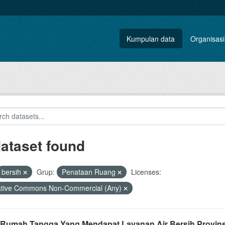
Kumpulan data
Organisasi
dataset found
bersih
Grup:
Penataan Ruang
Licenses:
ative Commons Non-Commercial (Any)
 Rumah Tangga Yang Mendapat Layanan Air Bersih Provins