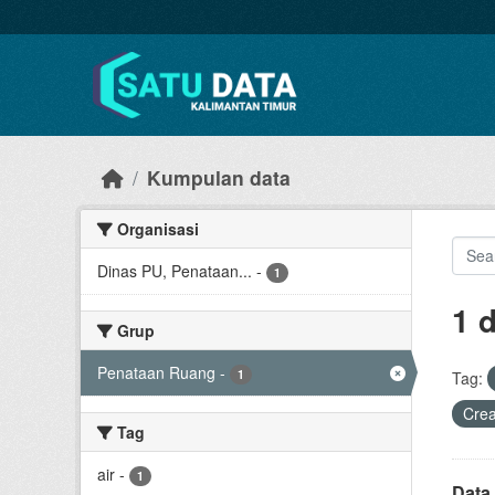
Skip to main content
Kumpulan data
Organisasi
Dinas PU, Penataan...
-
1
1 
Grup
Penataan Ruang
-
1
Tag:
Cre
Tag
air
-
1
Data